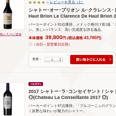
レビューを見る（1）
シャトー･オー･ブリオン ル･クラレンス･ド･オ
Haut Brion Le Clarence De Haut Brion 
パーカーポイント93点獲得、メドック格付け第1級「
ン。美しいバランス、高い完成度を誇る逸品。
気に入りに追加
39,800
43,780
本体価格
円
(
税込価格
円
)
〇（当日～翌営業日出荷）
数量：
1
2017 シャトー･ラ･コンセイヤント / シ
◎(Chateau La Conseillante 2017 ◎)
パーカーポイント97点獲得。「ブルゴーニュのグラ
く妖艶な味わいが魅力のシャトー。