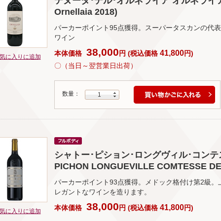
テヌータ･デル･オルネライア オルネライア 2018(T
Ornellaia 2018)
パーカーポイント95点獲得。スーパータスカンの代表
ワイン
38,000
41,800
本体価格
円
(
税込価格
円
)
気に入りに追加
〇（当日～翌営業日出荷）
数量：
1
シャトー･ピション･ロングヴィル･コンテス･ド
PICHON LONGUEVILLE COMTESSE DE
パーカーポイント93点獲得。メドック格付け第2級
レガントなワインを造ります。
38,000
41,800
本体価格
円
(
税込価格
円
)
気に入りに追加