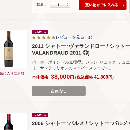
数量：
1
レビューを見る（1）
2011 シャトー･ヴァランドロー / シャト
VALANDRAUD 2011 ◎)
パーカーポイント95点獲得。ジャン･リュック･テュ
り、サンテミリオンのスーパースターです。
気に入りに追加
38,000
41,800
本体価格
円
(
税込価格
円
)
2006 シャトー･パルメ / シャトー･パルメ ◎(