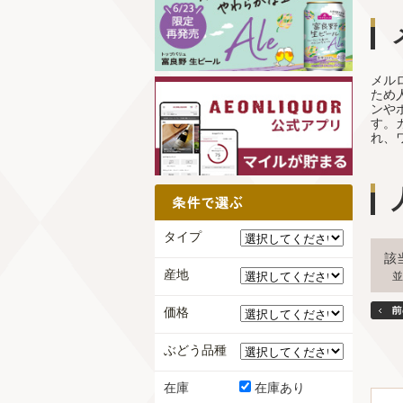
メル
ため
ンや
す。
れ、
タイプ
該
産地
並
価格
ぶどう品種
在庫
在庫あり