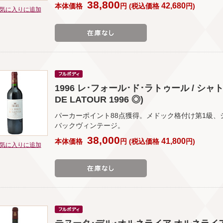
38,800
42,680
本体価格
円
(
税込価格
円
)
気に入りに追加
1996 レ･フォール･ド･ラトゥール / シャト
DE LATOUR 1996 ◎)
パーカーポイント88点獲得。メドック格付け第1級、
バックヴィンテージ。
38,000
41,800
本体価格
円
(
税込価格
円
)
気に入りに追加