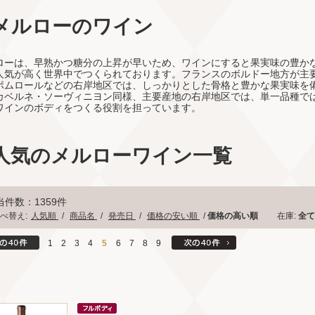
メルローのワイン
ローは、早熟かつ糖分の上昇が早いため、ワインにすると果実味の豊かな
人気が高く世界中でつくられております。フランスのボルドー地方が主
ポムロールなどの右岸地区では、しっかりとした骨格と豊かな果実味を
カベルネ・ソーヴィニヨン同様、主要産地の右岸地区では、単一品種で
ワインのボディをつくる役割を担っています。
人気のメルローワイン一覧
当件数：1359件
べ替え:
人気順
/
商品名
/
発売日
/
価格の安い順
/
価格の高い順
在庫:
全
1
2
3
4
5
6
7
8
9