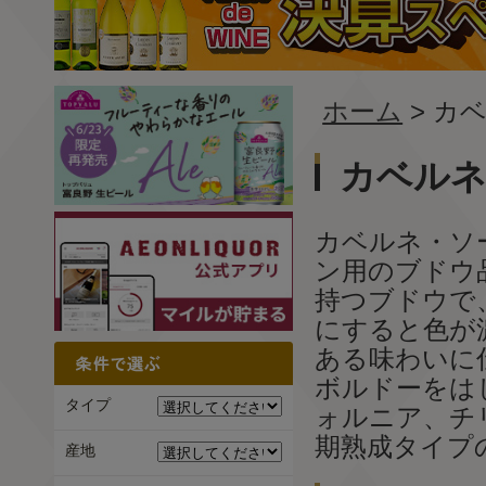
ホーム
> カ
カベル
カベルネ・ソ
ン用のブドウ
持つブドウで
にすると色が
ある味わいに
ボルドーをは
タイプ
ォルニア、チ
期熟成タイプ
産地