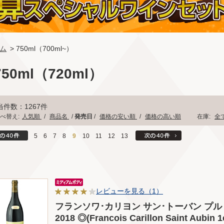
ム
> 750ml（700ml~）
750ml（720ml）
当件数：1267件
べ替え:
人気順
/
商品名
/
発売日
/
価格の安い順
/
価格の高い順
在庫:
全
5
6
7
8
9
10
11
12
13
レビューを見る（1）
フランソワ･カリヨン サン･トーバン プル
2018 ◎(Francois Carillon Saint Aubin 1