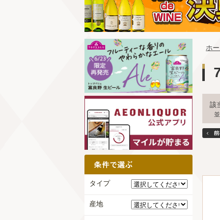
ホー
該
並
タイプ
産地