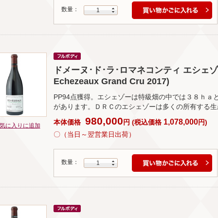
数量：
1
ドメーヌ･ド･ラ･ロマネコンティ エシェゾー 
Echezeaux Grand Cru 2017)
PP94点獲得。エシェゾーは特級畑の中では３８ｈａ
があります。ＤＲＣのエシェゾーは多くの所有する生
980,000
1,078,000
本体価格
円
(
税込価格
円
)
気に入りに追加
〇（当日～翌営業日出荷）
数量：
1