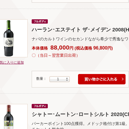
ハーラン･エステイト ザ･メイデン 2008(Harlan 
ナパのカルトワインのセカンドながら希少で秀逸なワ
88,000
96,800
本体価格
円
(
税込価格
円
)
〇（当日～翌営業日出荷）
気に入りに追加
数量：
1
シャトー･ムートン･ロートシルト 2020(Chateau
パーカーポイント100点獲得。メドック格付け第1級