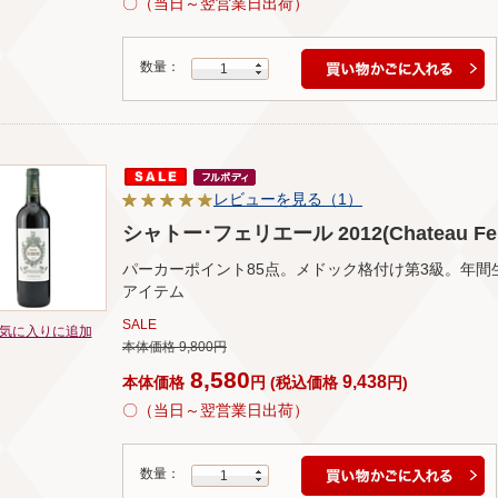
〇（当日～翌営業日出荷）
数量：
1
レビューを見る（1）
シャトー･フェリエール 2012(Chateau Ferri
パーカーポイント85点。メドック格付け第3級。年間
アイテム
SALE
気に入りに追加
本体価格 9,800円
8,580
9,438
本体価格
円
(
税込価格
円
)
〇（当日～翌営業日出荷）
数量：
1