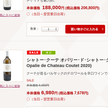
チケットも魅力的。
188,000
206,800
本体価格
円
(
税込価格
円
)
〇（当日～翌営業日出荷）
気に入りに追加
数量：
1
シャトー･クーテ オパリー･ド･シャトー･クーテ 2
Opalie de Chateau Coutet 2020)
クーテが造るバルサックのテロワールを辛口ワインで
SALE
本体価格 8,480円
気に入りに追加
6,980
7,678
本体価格
円
(
税込価格
円
)
〇（当日～翌営業日出荷）