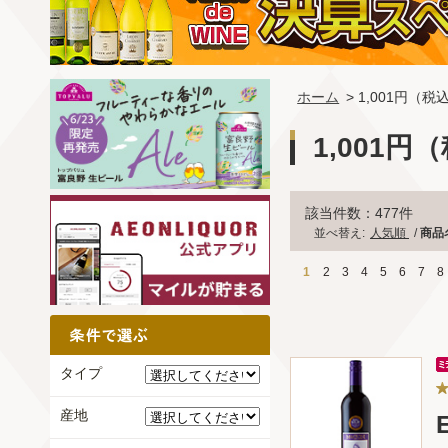
ホーム
> 1,001円（
1,001円
該当件数：477件
並べ替え:
人気順
/
商品
1
2
3
4
5
6
7
8
タイプ
産地