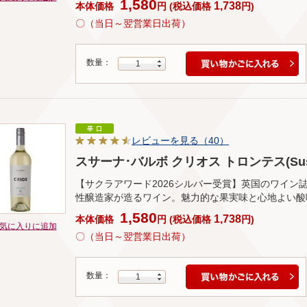
1,580
1,738
本体価格
円
(
税込価格
円
)
〇（当日～翌営業日出荷）
数量：
1
レビューを見る（40）
スサーナ･バルボ クリオス トロンテス(Susana B
【サクラアワード2026シルバー受賞】英国のワイン誌「D
性醸造家が造るワイン。魅力的な果実味と心地よい酸
1,580
1,738
本体価格
円
(
税込価格
円
)
気に入りに追加
〇（当日～翌営業日出荷）
数量：
1