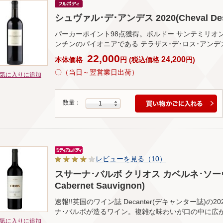
シュヴァル･デ･アンデス 2020(Cheval Des 
パーカーポイント98点獲得。ボルドー サンテミリオ
ンチンのパイオニアである テラザス･デ･ロス･アン
22,000
24,200
本体価格
円
(
税込価格
円
)
〇（当日～翌営業日出荷）
気に入りに追加
数量：
1
レビューを見る（10）
スサーナ･バルボ クリオス カベルネ･ソーヴィニヨ
Cabernet Sauvignon)
速報!!英国のワイン誌 Decanter(デキャンター誌)
ナ･バルボが造るワイン。複雑な味わいが口の中に広
気に入りに追加