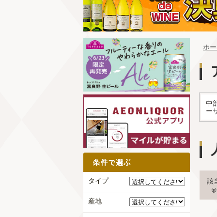
ホー
中
ー
タイプ
該
並
産地