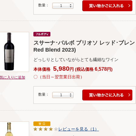
数量：
1
スサーナ･バルボ ブリオソ レッド･ブレンド 2023
Red Blend 2023)
どっしりとしていながらとても繊細なワイン
5,980
6,578
本体価格
円
(
税込価格
円
)
〇（当日～翌営業日出荷）
気に入りに追加
数量：
1
レビューを見る（1）