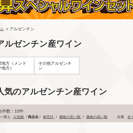
ム
> アルゼンチン
アルゼンチン産ワイン
部地方（メンド
その他アルゼンチ
サ地方）
ン
人気のアルゼンチン産ワイン
当件数：10件
べ替え:
人気順
/
商品名
/
発売日
/
価格の安い順
/
価格の高い順
在庫:
全