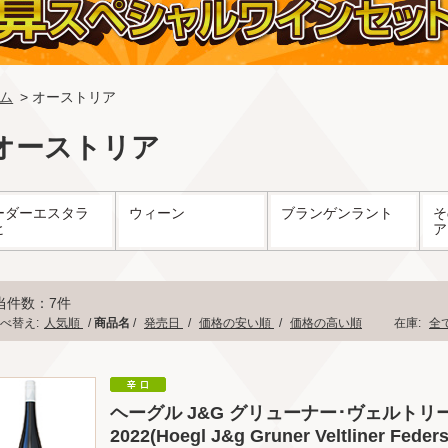
ム
> オーストリア
オーストリア
ーダーエスタラ
ウィーン
ブランゲンラント
そ
ヒ
ア
当件数：7件
べ替え:
人気順
/
商品名
/
発売日
/
価格の安い順
/
価格の高い順
在庫:
全
ヘーグル J&G グリューナー･ヴェルト
2022(Hoegl J&g Gruner Veltliner Feders