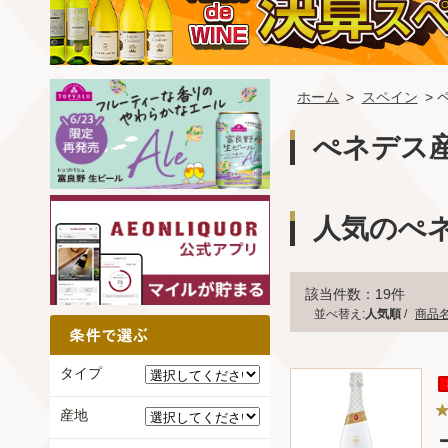
ホーム
>
スペイン
> 
ぺネデス
人気のぺ
該当件数：19件
並べ替え:
人気順
/
商品
タイプ
産地