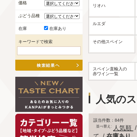
価格
リオハ
ぶどう品種
ルエダ
在庫
在庫あり
キーワードで検索
その他スペイン
スペイン直輸入の
赤ワイン一覧
人気のス
該当件数：84件
並べ替え:
人気順
て
/
在庫あり