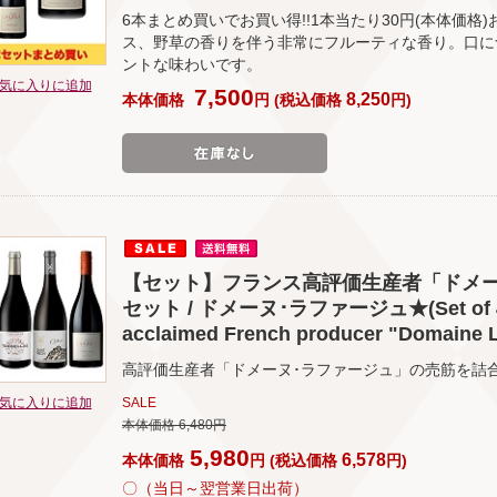
6本まとめ買いでお買い得!!1本当たり30円(本体価
ス、野草の香りを伴う非常にフルーティな香り。口に
ントな味わいです。
気に入りに追加
7,500
8,250
本体価格
円
(
税込価格
円
)
【セット】フランス高評価生産者「ドメー
セット / ドメーヌ･ラファージュ★(Set of 4 pop
acclaimed French producer "Domaine L
高評価生産者「ドメーヌ･ラファージュ」の売筋を詰
気に入りに追加
SALE
本体価格 6,480円
5,980
6,578
本体価格
円
(
税込価格
円
)
〇（当日～翌営業日出荷）