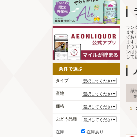
ラン
ます
てお
ます
ドウ
ンは
して
タイプ
該
産地
並
価格
1
ぶどう品種
在庫
在庫あり