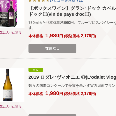
レビューを見る（12）
【ボックスワイン】グラン･ドック カベルネソ
ドック◎(vin de pays d'oc◎)
750mlあたり本体価格660円。フルーツにスパイシ
す。
気に入りに追加
1,980
2,178
本体価格
円
(
税込価格
円
)
2019 ロダレ･ヴィオニエ ◎(L'odalet Viogn
数々の国際コンクールで受賞を果たす実力派南フラン
1,980
2,178
本体価格
円
(
税込価格
円
)
気に入りに追加