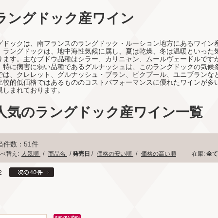
ラングドック産ワイン
グドックは、南フランスのラングドック・ルーション地方にあるワイン
。ラングドックは、地中海性気候に属し、夏は乾燥、冬は温暖といった
ります。主なブドウ品種はシラー、カリニャン、ムールヴェードルです
。特に病害に弱い品種であるグルナッシュは、このラングドックの気候
では、クレレット、グルナッシュ・ブラン、ピクプール、ユニブランな
比較的低価格ではあるもののコストパフォーマンスに優れたワインが多
親しまれております。
人気のラングドック産ワイン一覧
当件数：51件
べ替え:
人気順
/
商品名
/
発売日
/
価格の安い順
/
価格の高い順
在庫:
全
2