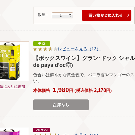
数量：
1
レビューを見る（13）
【ボックスワイン】グラン･ドック シャルドネ(2
de pays d'oc◎)
色合いは鮮やかな黄金色で、バニラ香やマンゴーのス
い。
気に入りに追加
1,980
2,178
本体価格
円
(
税込価格
円
)