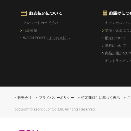
クレジットカード払い
キャンセルにつ
代金引換
交換・返金につ
WAON POINTによるお支払い
配送について
送料について
商品が届かない
ギフトラッピン
販売会社
プライバシーポリシー
特定商取引に基づく表示
ご
copyright © aeonliquor Co.,Ltd. All rights Reserved.