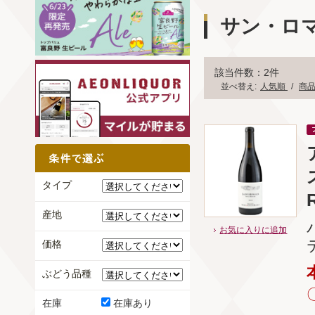
サン・ロ
該当件数：2件
並べ替え:
人気順
/
商
タイプ
産地
お気に入りに追加
価格
ぶどう品種
在庫
在庫あり