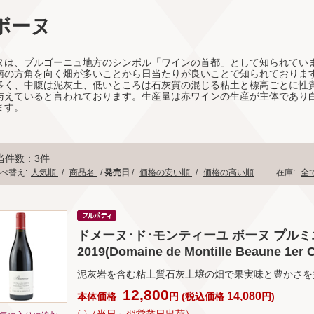
ボーヌ
ヌは、ブルゴーニュ地方のシンボル「ワインの首都」として知られています
南の方角を向く畑が多いことから日当たりが良いことで知られておりま
多く、中腹は泥灰土、低いところは石灰質の混じる粘土と標高ごとに性
与えていると言われております。生産量は赤ワインの生産が主体であり
ます。
当件数：3件
べ替え:
人気順
/
商品名
/
発売日
/
価格の安い順
/
価格の高い順
在庫:
全
ドメーヌ･ド･モンティーユ ボーヌ プルミ
2019(Domaine de Montille Beaune 1er C
泥灰岩を含む粘土質石灰土壌の畑で果実味と豊かさを
12,800
14,080
本体価格
円
(
税込価格
円
)