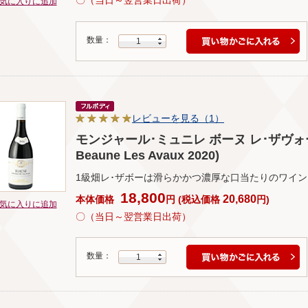
〇（当日～翌営業日出荷）
気に入りに追加
数量：
1
レビューを見る（1）
モンジャール･ミュニレ ボーヌ レ･ザヴォー 202
Beaune Les Avaux 2020)
1級畑レ･ザボーは滑らかかつ濃厚な口当たりのワイン
18,800
20,680
本体価格
円
(
税込価格
円
)
気に入りに追加
〇（当日～翌営業日出荷）
数量：
1