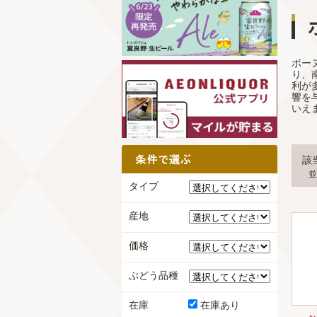
ボー
り、
利が
響を
いえ
該
並
タイプ
産地
価格
ぶどう品種
在庫
在庫あり