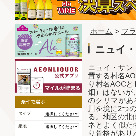
ホーム
>
フ
ニュイ
ニュイ・サン
置する村名AO
り村名AOC
畑）はないが
のクリマがあ
川を境に2つ
タイプ
る。地区の北
ネとよく似た
産地
り骨格があり