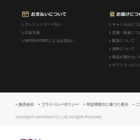
クレジットカード払い
キャンセルにつ
代金引換
交換・返金につ
WAON POINTによるお支払い
配送について
送料について
商品が届かない
ギフトラッピン
販売会社
プライバシーポリシー
特定商取引に基づく表示
ご
copyright © aeonliquor Co.,Ltd. All rights Reserved.