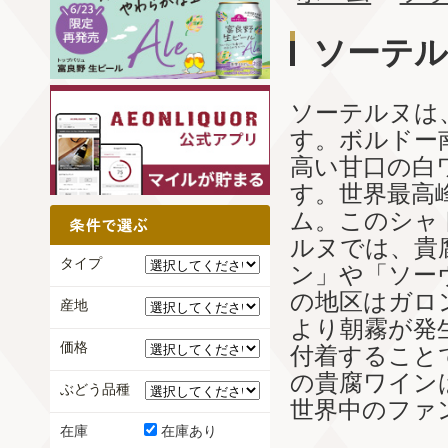
ソーテ
ソーテルヌは
す。ボルドー
高い甘口の白
す。世界最高
ム。このシャ
ルヌでは、貴
タイプ
ン」や「ソー
の地区はガロ
産地
より朝霧が発
価格
付着すること
の貴腐ワイン
ぶどう品種
世界中のファ
在庫
在庫あり