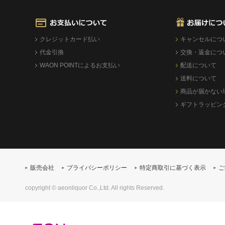
クレジットカード払い
キャンセルにつ
代金引換
交換・返金につ
WAON POINTによるお支払い
配送について
送料について
商品が届かない
ギフトラッピン
販売会社
プライバシーポリシー
特定商取引に基づく表示
ご
copyright © aeonliquor Co.,Ltd. All rights Reserved.