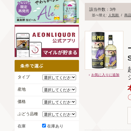
該当件数：3件
並べ替え:
人気順
/
商
お気に入りに追加
タイプ
産地
価格
ぶどう品種
在庫
在庫あり