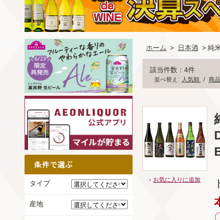
ホーム
>
日本酒
> 純
該当件数：4件
並べ替え:
人気順
/
商
B
お気に入りに追加
タイプ
産地